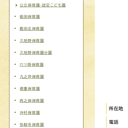
公立保育園・認定こども園
能田保育園
鹿田北保育園
久地野保育園
久地野保育園分園
六ツ師保育園
九之坪保育園
徳重保育園
西之保保育園
所在地
沖村保育園
電話
弥勒寺保育園