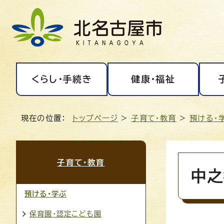
くらし・手続き
健康・福祉
現在の位置：
トップページ
>
子育て・教育
>
預ける・
子育て・教育
中之
預ける・学ぶ
保育園・認定こども園