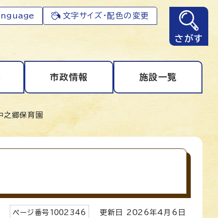
anguage
文字サイズ・配色の変更
さがす
事
市政情報
施設一覧
中之郷保育園
ページ番号
1002346
更新日
2026
年4月6日