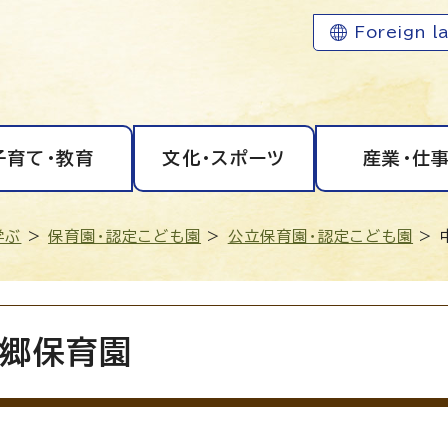
Foreign l
子育て・教育
文化・スポーツ
産業・仕
学ぶ
>
保育園・認定こども園
>
公立保育園・認定こども園
> 
郷保育園