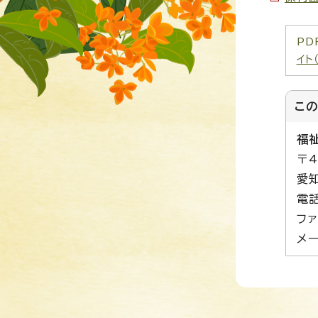
PD
イト
こ
福
〒4
愛
電話
ファ
メー