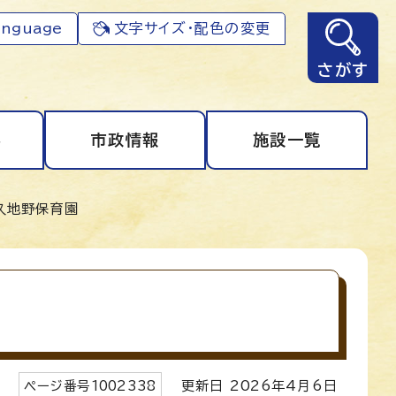
anguage
文字サイズ・配色の変更
さがす
事
市政情報
施設一覧
久地野保育園
ページ番号
1002338
更新日
2026
年4月6日