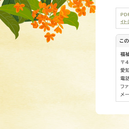
PD
イト
こ
福
〒4
愛
電話
ファ
メー