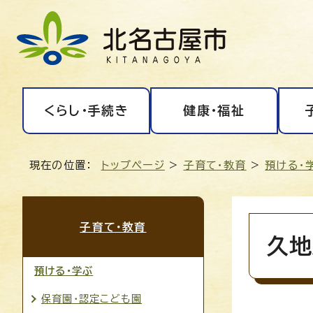
くらし・手続き
健康・福祉
現在の位置：
トップページ
>
子育て・教育
>
預ける・
子育て・教育
久地
預ける・学ぶ
保育園・認定こども園