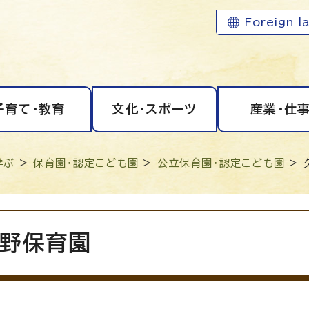
Foreign l
子育て・教育
文化・スポーツ
産業・仕
学ぶ
>
保育園・認定こども園
>
公立保育園・認定こども園
> 
野保育園