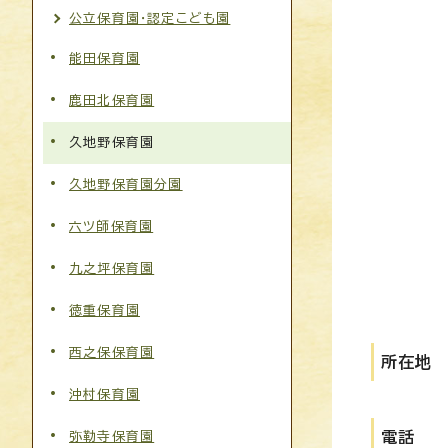
公立保育園・認定こども園
能田保育園
鹿田北保育園
久地野保育園
久地野保育園分園
六ツ師保育園
九之坪保育園
徳重保育園
西之保保育園
所在地
沖村保育園
電話
弥勒寺保育園