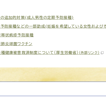
んの追加的対策(成人男性の定期予防接種)
ん予防接種などの一部助成(妊娠を希望している女性およびそ
者帯状疱疹予防接種
者肺炎球菌ワクチン
接種健康被害救済制度について（厚生労働省）
（外部リンク）