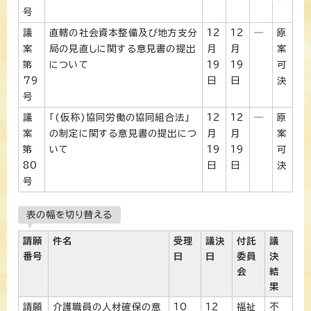
号
議
直轄の社会資本整備及び地方支分
12
12
―
原
案
局の見直しに関する意見書の提出
月
月
案
第
について
19
19
可
79
日
日
決
号
議
「(仮称)協同労働の協同組合法」
12
12
―
原
案
の制定に関する意見書の提出につ
月
月
案
第
いて
19
19
可
80
日
日
決
号
表の幅を切り替える
請願
件名
受理
議決
付託
議
番号
日
日
委員
決
会
結
果
請願
介護職員の人材確保の意
10
12
福祉
不