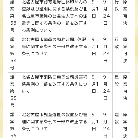
議
北名古屋市認可地縁団体印かんの
9
9
行
原
案
登録及び証明に関する条例及び北
月1
月
政
案
第
名古屋市職員の公益法人等への派
日
24
可
53
遣等に関する条例の一部を改正す
日
決
号
る条例について
議
北名古屋市職員の勤務時間、休暇
9
9
行
原
案
等に関する条例の一部を改正する
月1
月
政
案
第
条例について
日
24
可
54
日
決
号
議
北名古屋市消防団員等公務災害補
9
9
建
原
案
償条例の一部を改正する条例につ
月1
月
設
案
第
いて
日
24
可
55
日
決
号
議
北名古屋市児童遊園の設置及び管
9
9
建
原
案
理に関する条例の一部を改正する
月1
月
設
案
第
条例について
日
24
可
56
日
決