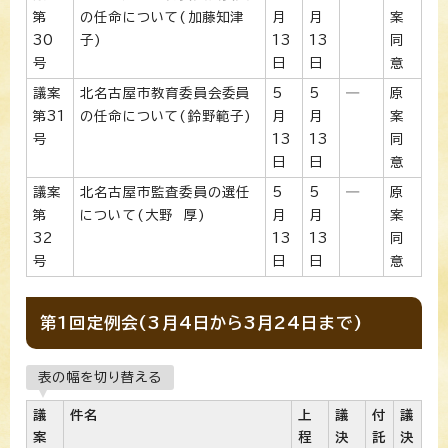
第
の任命について(加藤知津
月
月
案
30
子)
13
13
同
号
日
日
意
議案
北名古屋市教育委員会委員
5
5
―
原
第31
の任命について(鈴野範子)
月
月
案
号
13
13
同
日
日
意
議案
北名古屋市監査委員の選任
5
5
―
原
第
について(大野 厚)
月
月
案
32
13
13
同
号
日
日
意
第1回定例会(3月4日から3月24日まで)
表の幅を切り替える
議
件名
上
議
付
議
案
程
決
託
決