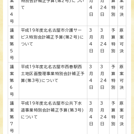
案
特別会計補正予算(第2号)につい
月
月
算
案
第
て
4
24
特
可
4
日
日
別
決
号
議
平成19年度北名古屋市介護サー
3
3
予
原
案
ビス特別会計補正予算(第2号)に
月
月
算
案
第
ついて
4
24
特
可
5
日
日
別
決
号
議
平成19年度北名古屋市西春駅西
3
3
予
原
案
土地区画整理事業特別会計補正予
月
月
算
案
第
算(第3号)について
4
24
特
可
6
日
日
別
決
号
議
平成19年度北名古屋市公共下水
3
3
予
原
案
道事業特別会計補正予算(第3号)
月
月
算
案
第
について
4
24
特
可
7
日
日
別
決
号