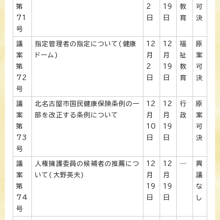
第
2
19
教
可
71
日
日
育
決
号
議
指定管理者の指定について(健康
12
12
福
原
案
ドーム)
月
月
祉
案
第
2
19
教
可
72
日
日
育
決
号
議
北名古屋市国民健康保険条例の一
12
12
行
原
案
部を改正する条例について
月
月
政
案
第
10
19
可
73
日
日
決
号
議
人権擁護委員の候補者の推薦につ
12
12
―
異
案
いて(大野英夫)
月
月
議
第
19
19
な
74
日
日
し
号