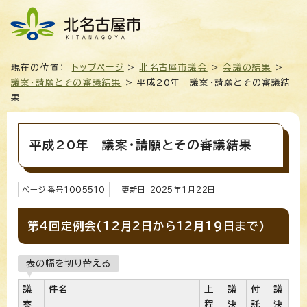
現在の位置：
トップページ
>
北名古屋市議会
>
会議の結果
>
議案・請願とその審議結果
> 平成20年 議案・請願とその審議結
果
平成20年 議案・請願とその審議結果
ページ番号
1005510
更新日
2025
年1月
22
日
第4回定例会(12月2日から12月19日まで)
表の幅を切り替える
議
件名
上
議
付
議
案
程
決
託
決