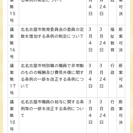
第
4
24
可
15
日
日
決
号
議
北名古屋市教育委員会の委員の定
3
3
福
原
案
数を増加する条例の制定について
月
月
祉
案
第
4
24
教
可
16
日
日
育
決
号
議
北名古屋市特別職の職員で非常勤
3
3
行
原
案
のものの報酬及び費用弁償に関す
月
月
政
案
第
る条例の一部を改正する条例につ
4
24
可
17
いて
日
日
決
号
議
北名古屋市職員の給与に関する条
3
3
行
原
案
例等の一部を改正する条例につい
月
月
政
案
第
て
4
24
可
18
日
日
決
号