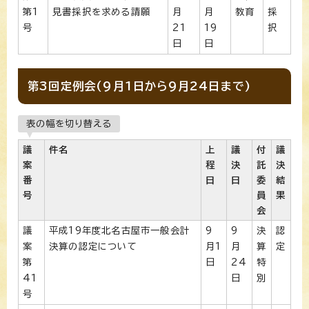
第1
見書採択を求める請願
月
月
教育
採
号
21
19
択
日
日
第3回定例会(9月1日から9月24日まで)
表の幅を切り替える
議
件名
上
議
付
議
案
程
決
託
決
番
日
日
委
結
号
員
果
会
議
平成19年度北名古屋市一般会計
9
9
決
認
案
決算の認定について
月1
月
算
定
第
日
24
特
41
日
別
号