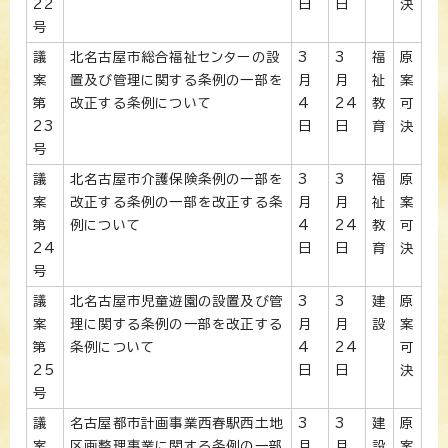
22
日
日
決
号
議
北名古屋市総合福祉センターの設
3
3
福
原
案
置及び管理に関する条例の一部を
月
月
祉
案
第
改正する条例について
4
24
教
可
23
日
日
育
決
号
議
北名古屋市介護保険条例の一部を
3
3
福
原
案
改正する条例の一部を改正する条
月
月
祉
案
第
例について
4
24
教
可
24
日
日
育
決
号
議
北名古屋市児童遊園の設置及び管
3
3
建
原
案
理に関する条例の一部を改正する
月
月
設
案
第
条例について
4
24
可
25
日
日
決
号
議
名古屋都市計画事業西春駅西土地
3
3
建
原
案
区画整理事業に関する条例の一部
月
月
設
案