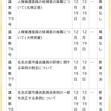
議
人権擁護委員の候補者の推薦につ
12
12
―
異
案
いて(北條正德)
月
月
議
第
19
19
な
75
日
日
し
号
議
人権擁護委員の候補者の推薦につ
12
12
―
異
案
いて(大柿英實)
月
月
議
第
19
19
な
76
日
日
し
号
議
北名古屋市議会議員の研修に関す
12
12
―
原
案
る条例の制定について
月
月
案
第
19
19
可
77
日
日
決
号
議
北名古屋市議会委員会条例の一部
12
12
―
原
案
を改正する条例について
月
月
案
第
19
19
可
78
日
日
決