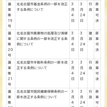
議
北名古屋市基金条例の一部を改正
3
3
行
原
案
する条例について
月
月
政
案
第
4
24
可
19
日
日
決
号
議
北名古屋市廃棄物の処理及び清掃
3
3
建
原
案
に関する条例の一部を改正する条
月
月
設
案
第
例について
4
24
可
20
日
日
決
号
議
北名古屋市手数料条例の一部を改
3
3
行
原
案
正する条例について
月
月
政
案
第
4
24
可
21
日
日
決
号
議
北名古屋市国民健康保険条例の一
3
3
行
原
案
部を改正する条例について
月
月
政
案
第
4
24
可