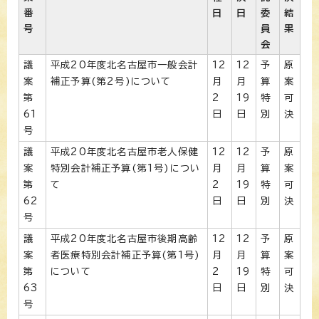
番
日
日
委
結
号
員
果
会
議
平成20年度北名古屋市一般会計
12
12
予
原
案
補正予算(第2号)について
月
月
算
案
第
2
19
特
可
61
日
日
別
決
号
議
平成20年度北名古屋市老人保健
12
12
予
原
案
特別会計補正予算(第1号)につい
月
月
算
案
第
て
2
19
特
可
62
日
日
別
決
号
議
平成20年度北名古屋市後期高齢
12
12
予
原
案
者医療特別会計補正予算(第1号)
月
月
算
案
第
について
2
19
特
可
63
日
日
別
決
号