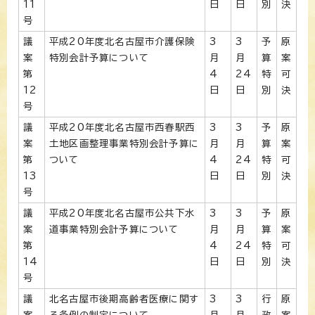
11
日
日
別
決
号
議
平成20年度北名古屋市介護保険
3
3
予
原
案
特別会計予算について
月
月
算
案
第
4
24
特
可
12
日
日
別
決
号
議
平成20年度北名古屋市西春駅西
3
3
予
原
案
土地区画整理事業特別会計予算に
月
月
算
案
第
ついて
4
24
特
可
13
日
日
別
決
号
議
平成20年度北名古屋市公共下水
3
3
予
原
案
道事業特別会計予算について
月
月
算
案
第
4
24
特
可
14
日
日
別
決
号
議
北名古屋市後期高齢者医療に関す
3
3
行
原
案
る条例の制定について
月
月
政
案