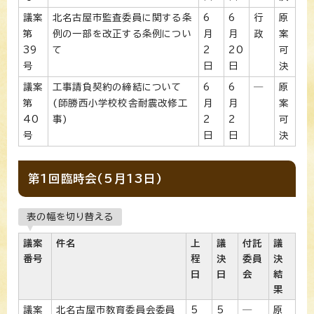
議案
北名古屋市監査委員に関する条
6
6
行
原
第
例の一部を改正する条例につい
月
月
政
案
39
て
2
20
可
号
日
日
決
議案
工事請負契約の締結について
6
6
―
原
第
(師勝西小学校校舎耐震改修工
月
月
案
40
事)
2
2
可
号
日
日
決
第1回臨時会(5月13日)
表の幅を切り替える
議案
件名
上
議
付託
議
番号
程
決
委員
決
日
日
会
結
果
議案
北名古屋市教育委員会委員
5
5
―
原