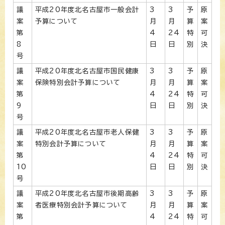
議
平成20年度北名古屋市一般会計
3
3
予
原
案
予算について
月
月
算
案
第
4
24
特
可
8
日
日
別
決
号
議
平成20年度北名古屋市国民健康
3
3
予
原
案
保険特別会計予算について
月
月
算
案
第
4
24
特
可
9
日
日
別
決
号
議
平成20年度北名古屋市老人保健
3
3
予
原
案
特別会計予算について
月
月
算
案
第
4
24
特
可
10
日
日
別
決
号
議
平成20年度北名古屋市後期高齢
3
3
予
原
案
者医療特別会計予算について
月
月
算
案
第
4
24
特
可