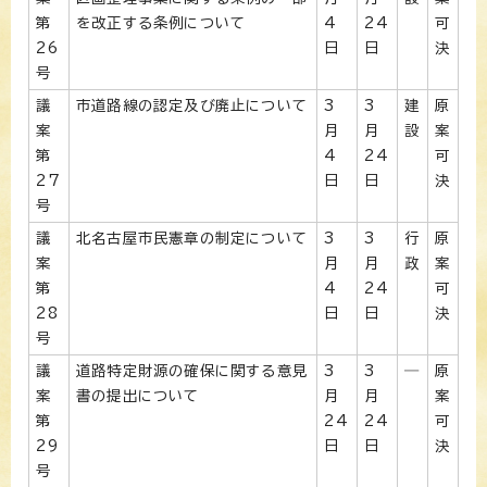
第
を改正する条例について
4
24
可
26
日
日
決
号
議
市道路線の認定及び廃止について
3
3
建
原
案
月
月
設
案
第
4
24
可
27
日
日
決
号
議
北名古屋市民憲章の制定について
3
3
行
原
案
月
月
政
案
第
4
24
可
28
日
日
決
号
議
道路特定財源の確保に関する意見
3
3
―
原
案
書の提出について
月
月
案
第
24
24
可
29
日
日
決
号