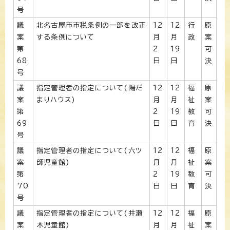
号
議
北名古屋市市税条例の一部を改正
12
12
行
原
案
する条例について
月
月
政
案
第
2
19
可
68
日
日
決
号
議
指定管理者の指定について(陽だ
12
12
福
原
案
まりハウス)
月
月
祉
案
第
2
19
教
可
69
日
日
育
決
号
議
指定管理者の指定について(六ツ
12
12
福
原
案
師児童館)
月
月
祉
案
第
2
19
教
可
70
日
日
育
決
号
議
指定管理者の指定について(井瀬
12
12
福
原
案
木児童館)
月
月
祉
案