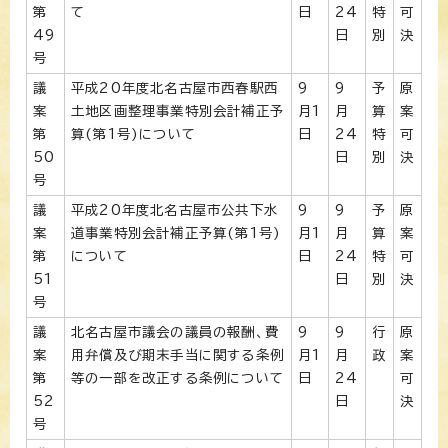
第
て
日
24
特
可
49
日
別
決
号
議
平成20年度北名古屋市西春駅西
9
9
予
原
案
土地区画整理事業特別会計補正予
月1
月
算
案
第
算(第1号)について
日
24
特
可
50
日
別
決
号
議
平成20年度北名古屋市公共下水
9
9
予
原
案
道事業特別会計補正予算(第1号)
月1
月
算
案
第
について
日
24
特
可
51
日
別
決
号
議
北名古屋市議会の議員の報酬、費
9
9
行
原
案
用弁償及び期末手当に関する条例
月1
月
政
案
第
等の一部を改正する条例について
日
24
可
52
日
決
号