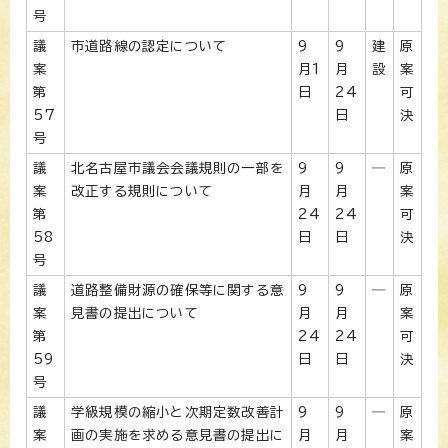
号
議
市道路線の認定について
9
9
建
原
案
月1
月
設
案
第
日
24
可
57
日
決
号
議
北名古屋市議会会議規則の一部を
9
9
―
原
案
改正する規則について
月
月
案
第
24
24
可
58
日
日
決
号
議
道路整備財源の確保等に関する意
9
9
―
原
案
見書の提出について
月
月
案
第
24
24
可
59
日
日
決
号
議
学級規模の縮小と次期定数改善計
9
9
―
原
案
画の実施を求める意見書の提出に
月
月
案