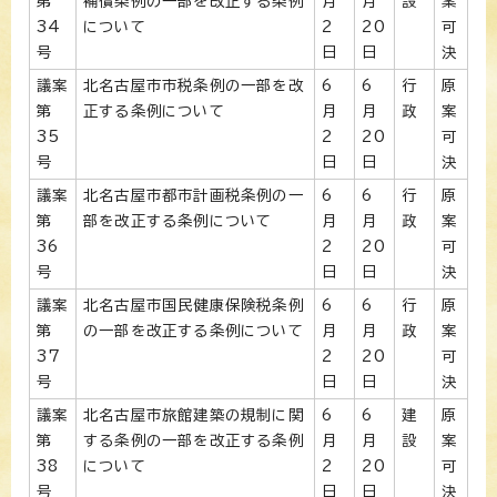
第
補償条例の一部を改正する条例
月
月
設
案
34
について
2
20
可
号
日
日
決
議案
北名古屋市市税条例の一部を改
6
6
行
原
第
正する条例について
月
月
政
案
35
2
20
可
号
日
日
決
議案
北名古屋市都市計画税条例の一
6
6
行
原
第
部を改正する条例について
月
月
政
案
36
2
20
可
号
日
日
決
議案
北名古屋市国民健康保険税条例
6
6
行
原
第
の一部を改正する条例について
月
月
政
案
37
2
20
可
号
日
日
決
議案
北名古屋市旅館建築の規制に関
6
6
建
原
第
する条例の一部を改正する条例
月
月
設
案
38
について
2
20
可
号
日
日
決