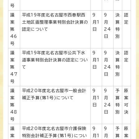
号
議
平成19年度北名古屋市西春駅西
9
9
決
認
案
土地区画整理事業特別会計決算の
月1
月
算
定
第
認定について
日
24
特
46
日
別
号
議
平成19年度北名古屋市公共下水
9
9
決
認
案
道事業特別会計決算の認定につい
月1
月
算
定
第
て
日
24
特
47
日
別
号
議
平成20年度北名古屋市一般会計
9
9
予
原
案
補正予算(第1号)について
月1
月
算
案
第
日
24
特
可
48
日
別
決
号
議
平成20年度北名古屋市介護保険
9
9
予
原
案
特別会計補正予算(第1号)につい
月1
月
算
案