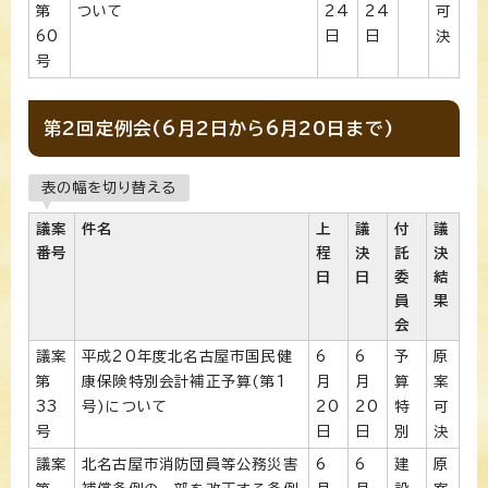
第
ついて
24
24
可
60
日
日
決
号
第2回定例会(6月2日から6月20日まで)
表の幅を切り替える
議案
件名
上
議
付
議
番号
程
決
託
決
日
日
委
結
員
果
会
議案
平成20年度北名古屋市国民健
6
6
予
原
第
康保険特別会計補正予算(第1
月
月
算
案
33
号)について
20
20
特
可
号
日
日
別
決
議案
北名古屋市消防団員等公務災害
6
6
建
原