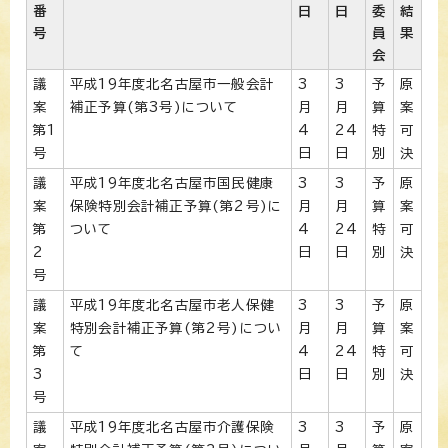
番
日
日
委
結
号
員
果
会
議
平成19年度北名古屋市一般会計
3
3
予
原
案
補正予算(第3号)について
月
月
算
案
第1
4
24
特
可
号
日
日
別
決
議
平成19年度北名古屋市国民健康
3
3
予
原
案
保険特別会計補正予算(第2号)に
月
月
算
案
第
ついて
4
24
特
可
2
日
日
別
決
号
議
平成19年度北名古屋市老人保健
3
3
予
原
案
特別会計補正予算(第2号)につい
月
月
算
案
第
て
4
24
特
可
3
日
日
別
決
号
議
平成19年度北名古屋市介護保険
3
3
予
原