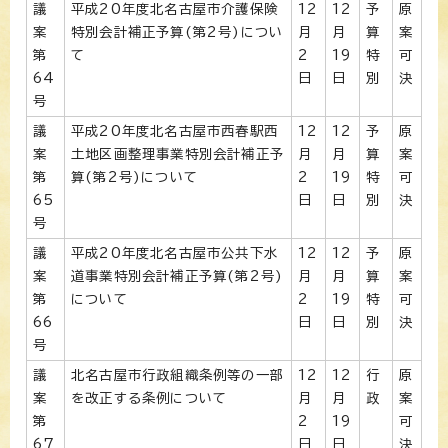
議
平成20年度北名古屋市介護保険
12
12
予
原
案
特別会計補正予算(第2号)につい
月
月
算
案
第
て
2
19
特
可
64
日
日
別
決
号
議
平成20年度北名古屋市西春駅西
12
12
予
原
案
土地区画整理事業特別会計補正予
月
月
算
案
第
算(第2号)について
2
19
特
可
65
日
日
別
決
号
議
平成20年度北名古屋市公共下水
12
12
予
原
案
道事業特別会計補正予算(第2号)
月
月
算
案
第
について
2
19
特
可
66
日
日
別
決
号
議
北名古屋市行政組織条例等の一部
12
12
行
原
案
を改正する条例について
月
月
政
案
第
2
19
可
67
日
日
決