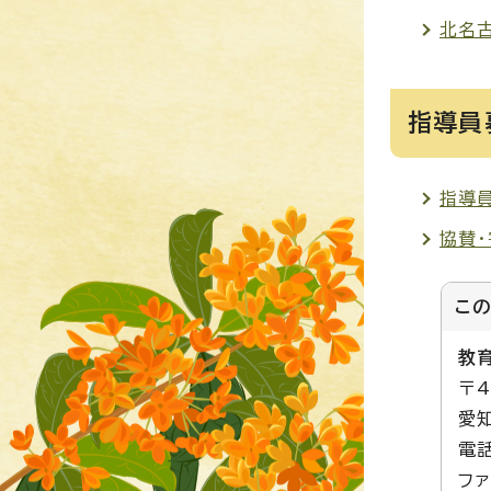
北名
指導員
指導
協賛
こ
教
〒4
愛
電話
ファ