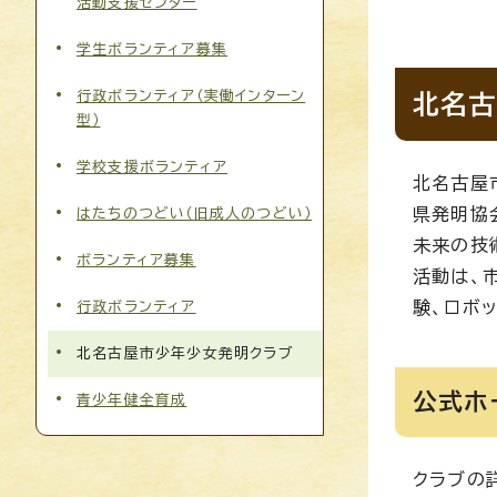
活動支援センター
学生ボランティア募集
行政ボランティア（実働インターン
北名古
型）
学校支援ボランティア
北名古屋
県発明協
はたちのつどい（旧成人のつどい）
未来の技
ボランティア募集
活動は、
験、ロボ
行政ボランティア
北名古屋市少年少女発明クラブ
公式ホ
青少年健全育成
クラブの