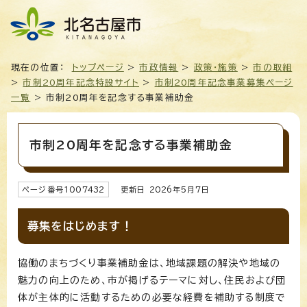
現在の位置：
トップページ
>
市政情報
>
政策・施策
>
市の取組
>
市制20周年記念特設サイト
>
市制20周年記念事業募集ページ
一覧
> 市制20周年を記念する事業補助金
市制20周年を記念する事業補助金
ページ番号
1007432
更新日
2026
年5月7日
募集をはじめます！
協働のまちづくり事業補助金は、地域課題の解決や地域の
魅力の向上のため、市が掲げるテーマに対し、住民および団
体が主体的に活動するための必要な経費を補助する制度で