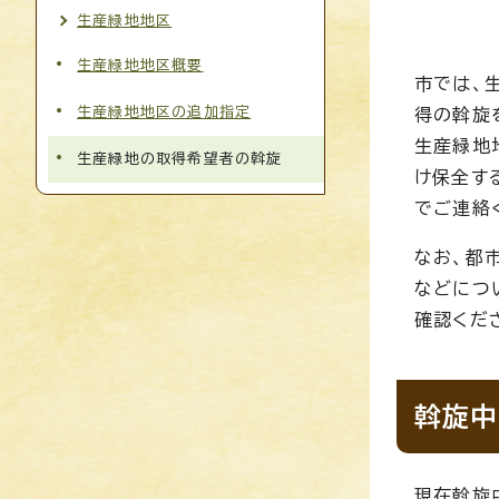
生産緑地地区
生産緑地地区概要
市では、
生産緑地地区の追加指定
得の斡旋
生産緑地
生産緑地の取得希望者の斡旋
け保全す
でご連絡
なお、都
などにつ
確認くだ
斡旋中
現在斡旋