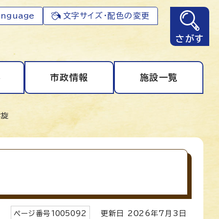
anguage
文字サイズ・配色の変更
さがす
事
市政情報
施設一覧
斡旋
ページ番号
1005092
更新日
2026
年7月3日