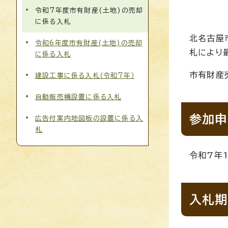
令和7年度市有財産(土地)の売却
に係る入札
北名古屋
令和6年度市有財産(土地)の売却
札により
に係る入札
市有財産
建設工事に係る入札（令和7年）
自動販売機設置に係る入札
参加申
広告付案内地図板の設置に係る入
札
令和7年1
入札期