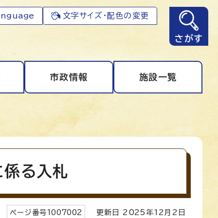
anguage
文字サイズ・配色の変更
さがす
事
市政情報
施設一覧
に係る入札
ページ番号
1007002
更新日
2025
年
12
月2日