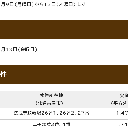
月9日(月曜日)から12日(木曜日)まで
月13日(金曜日)
件
物件所在地
実
(北名古屋市)
(平方
法成寺蚊帳場26番1、26番2、27番
1,4
二子双葉3番、4番
1,7