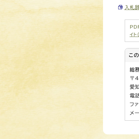
入札辞
PD
イト
こ
総
〒4
愛
電話
ファ
メー