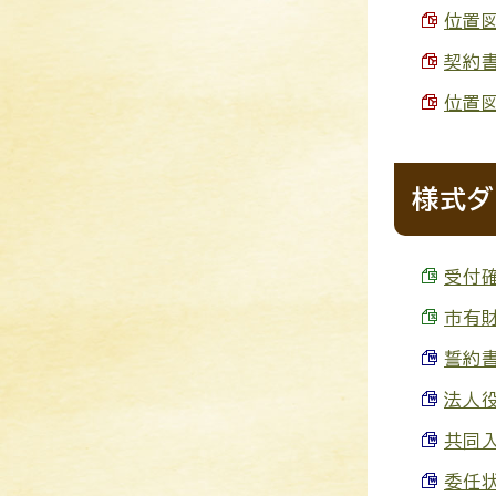
位置図
契約書
位置図
様式ダ
受付確
市有財
誓約書
法人役
共同入
委任状