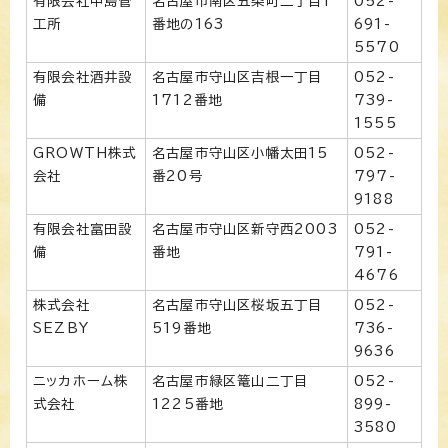
有限会社中島管
名古屋市南区五条町二丁目1
052-
工所
番地の163
691-
5570
有限会社酒井設
名古屋市守山区吉根一丁目
052-
備
1712番地
739-
1555
GROWTH株式
名古屋市守山区小幡太田15
052-
会社
番20号
797-
9188
有限会社富田設
名古屋市守山区新守西2003
052-
備
番地
791-
4676
株式会社
名古屋市守山区桜坂五丁目
052-
SEZBY
519番地
736-
9636
ニッカホーム株
名古屋市緑区篭山二丁目
052-
式会社
1225番地
899-
3580