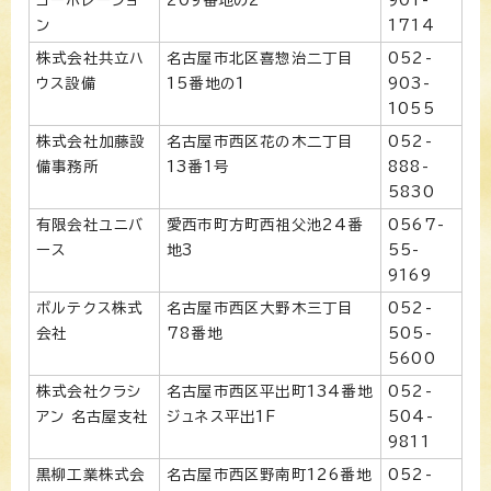
ン
1714
株式会社共立ハ
名古屋市北区喜惣治二丁目
052-
ウス設備
15番地の1
903-
1055
株式会社加藤設
名古屋市西区花の木二丁目
052-
備事務所
13番1号
888-
5830
有限会社ユニバ
愛西市町方町西祖父池24番
0567-
ース
地3
55-
9169
ボルテクス株式
名古屋市西区大野木三丁目
052-
会社
78番地
505-
5600
株式会社クラシ
名古屋市西区平出町134番地
052-
アン 名古屋支社
ジュネス平出1F
504-
9811
黒柳工業株式会
名古屋市西区野南町126番地
052-