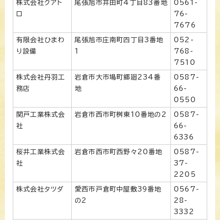
株式会社クアト
尾張旭市井田町4丁目83番地
0561-
ロ
76-
7676
有限会社ひまわ
尾張旭市庄南町四丁目3番地
052-
り設備
1
768-
7510
株式会社丹羽工
岩倉市大市場町郷廻234番
0587-
務店
地
66-
0550
関戸工業株式会
岩倉市西市町桝東10番地の2
0587-
社
66-
6336
桜井工業株式会
岩倉市西市町西野々20番地
0587-
社
37-
2205
株式会社タツダ
愛西市戸倉町中屋敷39番地
0567-
の2
28-
3332