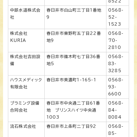
8522
中部水道株式会
春日井市白山町三丁目1番地
0568-
社
9
52-
1523
株式会社
春日井市東野町五丁目22番
0568-
KURIA
地9
70-
2810
株式会社吉田設
春日井市篠木町七丁目36番
0568-
備
地5
83-
3285
ハウスメディック
春日井市美濃町1-165-1
0568-
有限会社
93-
6600
プラミング設備
春日井市中央通二丁目61番
0568-
合同会社
地 プリンスハイツ中央通
84-
1003
8084
流石株式会社
春日井市上条町二丁目92
0568-
85-