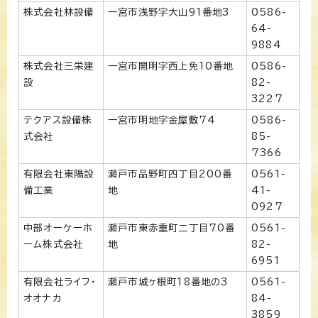
株式会社林設備
一宮市浅野字大山91番地3
0586-
64-
9884
株式会社三栄建
一宮市開明字西上免10番地
0586-
設
82-
3227
テクアス設備株
一宮市明地字金屋敷74
0586-
式会社
85-
7366
有限会社東陽設
瀬戸市品野町四丁目200番
0561-
備工業
地
41-
0927
中部オーケーホ
瀬戸市東赤重町二丁目70番
0561-
ーム株式会社
地
82-
6951
有限会社ライフ・
瀬戸市城ヶ根町18番地の3
0561-
オオナカ
84-
3859