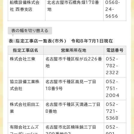
船橋設備株式会
北名古屋市石橋角畑178番
0568-
社 西春支店
地
24-
5656
表の幅を切り替える
表：指定工事店一覧表(市外) 令和8年7月1日現在
指定工事店名
営業所所在地
電話番号
株式会社三東
名古屋市千種区桜が丘226番
052-
地
782-
2322
協立設備工業株
名古屋市千種区高見一丁目
052-
式会社
18番9号
751-
2004
株式会社前田工
名古屋市千種区天満通二丁目
052-
業
8番地
721-
5368
有限会社エムズ
名古屋市北区楠味鋺三丁目
052-
コーポレーショ
209番地の2
901-