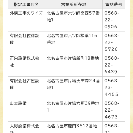
指定工事店名
営業所所在地
電話番号
外構工事のワイズ
北名古屋市六ツ師宮西57番
0568-
地1
22-
0906
有限会社佐藤設
北名古屋市六ツ師松葉115
0568-
備
番地
22-
5726
正栄設備株式会
北名古屋市片場新町18番地
0568-
社
22-
6439
有限会社古屋設
北名古屋市片場天王森24番
0568-
備
地1
23-
4455
山本設備
北名古屋市片場六所39番地
0568-
1
22-
4673
大野設備株式会
北名古屋市鹿田3512番地
0568-
社
21-