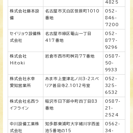
4825
株式会社藤本設
名古屋市天白区笹原町1010
052-
備
番地
846-
7200
セイリョウ設備株
名古屋市緑区篭山一丁目
052-
式会社
417番地
877-
9296
株式会社
岩倉市西市町桝苅77番地
0587-
Hitoki
50-
9933
株式会社水幸
あま市上萱津北ノ川3-2スペ
052-
愛知営業所
リア甚目寺2.1012号室
325-
6532
株式会社名西ラ
稲沢市日下部中町四丁目83
0587-
イフライン
番地
21-
2524
中川設備工業株
知多郡東浦町大字緒川字西釜
0562-
式会社
池5番地の15
34-