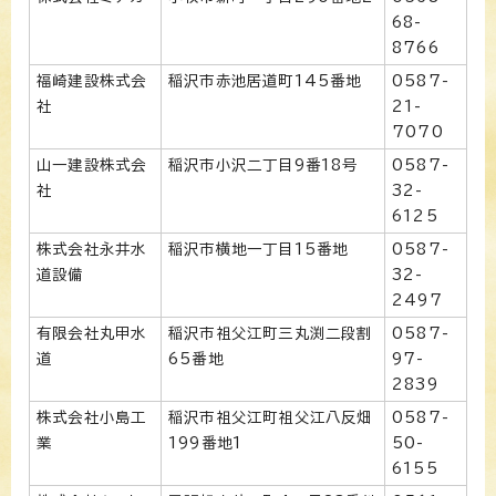
68-
8766
福崎建設株式会
稲沢市赤池居道町145番地
0587-
社
21-
7070
山一建設株式会
稲沢市小沢二丁目9番18号
0587-
社
32-
6125
株式会社永井水
稲沢市横地一丁目15番地
0587-
道設備
32-
2497
有限会社丸甲水
稲沢市祖父江町三丸渕二段割
0587-
道
65番地
97-
2839
株式会社小島工
稲沢市祖父江町祖父江八反畑
0587-
業
199番地1
50-
6155