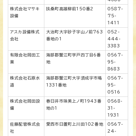
株式会社マサキ
扶桑町高雄柳前150番2
0587-
設備
75-
1411
アスカ設備株式
大治町大字砂子字山ノ前763
052-
会社
番地の1
444-
3383
有限会社岡田工
海部郡蟹江町学戸四丁目6番
0567-
業
地
95-
8683
株式会社石原水
海部郡蟹江町大字須成字市場
0567-
道
1331番地
95-
0516
株式会社岡田設
春日井市味美上ノ町1943番
0568-
備
地の1
31-
1931
佐藤配管株式会
愛西市日置町上川田102番地
0567-
社
24-