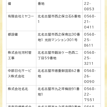
備
番地
22-
0853
有限会社ミヤコー
北名古屋市西之保立石6番地
0568-
1
21-
0411
都設備
北名古屋市西之保南出30番
0568-
地1 光田マンション301号
25-
8611
株式会社河村管
北名古屋市鍜治ケ一色西二
0568-
工事
丁目59番地
25-
3211
中部日化サービ
北名古屋市徳重御宮前62番
0568-
ス株式会社
地
26-
0090
株式会社名北
北名古屋市九之坪梅田91番
0568-
地1
22-
7551
吉森設備株式会
北名古屋市九之坪寺領9番地
0568-