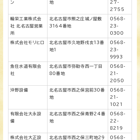
ン
地
27-
2755
輪栄工業株式会
北名古屋市熊之庄城ノ屋敷
0568-
社 北名古屋営業
3164番地
23-
所
0300
株式会社モリヒロ
北名古屋市久地野戌亥13番
0568-
地1
23-
9993
魚住水道有限会
北名古屋市弥勒寺西一丁目
0568-
社
80番地
21-
2050
沖野設備
北名古屋市西之保宮前30番
0568-
地
21-
1021
有限会社大永設
北名古屋市西之保青野24番
0568-
備
地
22-
8219
株式会社大正設
北名古屋市西之保三町地29
0568-