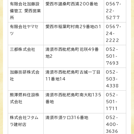
有限会社加藤設
愛西市諸桑町西浦200番地
0567-
備管工 愛西営業
22-
所
5277
有限会社ヤマセ
愛西市稲葉町村南29番地の1
0567-
ツ
24-
2222
三都株式会社
清須市西枇杷島町花咲49番
052-
地2
501-
7693
加藤技研株式会
清須市西枇杷島町古城一丁目
052-
社
11番地14
503-
4338
熊澤燃料住設株
清須市西枇杷島町南大和135
052-
式会社
番地
501-
1711
株式会社フタム
清須市須ケ口316番地
052-
ラ建材店
400-
3636