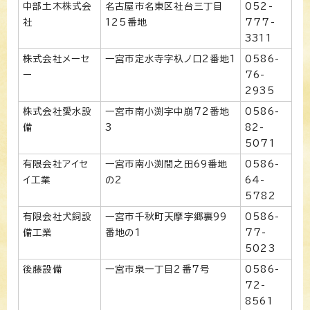
中部土木株式会
名古屋市名東区社台三丁目
052-
社
125番地
777-
3311
株式会社メーセ
一宮市定水寺字杁ノ口2番地1
0586-
ー
76-
2935
株式会社愛水設
一宮市南小渕字中崩72番地
0586-
備
3
82-
5071
有限会社アイセ
一宮市南小渕間之田69番地
0586-
イ工業
の2
64-
5782
有限会社犬飼設
一宮市千秋町天摩字郷裏99
0586-
備工業
番地の1
77-
5023
後藤設備
一宮市泉一丁目2番7号
0586-
72-
8561