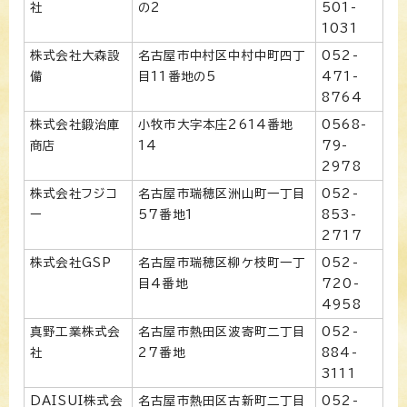
社
の2
501-
1031
株式会社大森設
名古屋市中村区中村中町四丁
052-
備
目11番地の5
471-
8764
株式会社鍛治庫
小牧市大字本庄2614番地
0568-
商店
14
79-
2978
株式会社フジコ
名古屋市瑞穂区洲山町一丁目
052-
ー
57番地1
853-
2717
株式会社GSP
名古屋市瑞穂区柳ケ枝町一丁
052-
目4番地
720-
4958
真野工業株式会
名古屋市熱田区波寄町二丁目
052-
社
27番地
884-
3111
DAISUI株式会
名古屋市熱田区古新町二丁目
052-