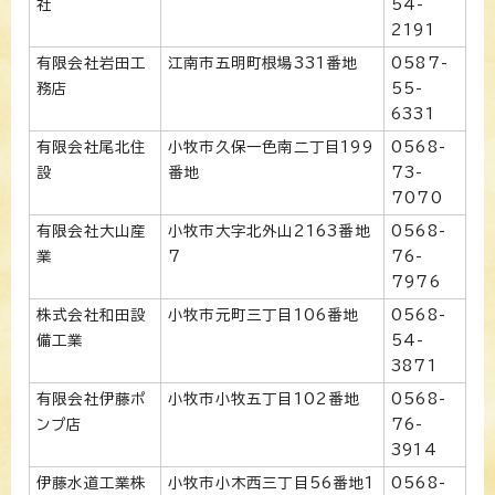
社
54-
2191
有限会社岩田工
江南市五明町根場331番地
0587-
務店
55-
6331
有限会社尾北住
小牧市久保一色南二丁目199
0568-
設
番地
73-
7070
有限会社大山産
小牧市大字北外山2163番地
0568-
業
7
76-
7976
株式会社和田設
小牧市元町三丁目106番地
0568-
備工業
54-
3871
有限会社伊藤ポ
小牧市小牧五丁目102番地
0568-
ンプ店
76-
3914
伊藤水道工業株
小牧市小木西三丁目56番地1
0568-