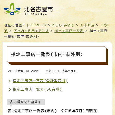
現在の位置：
トップページ
>
くらし・手続き
>
上下水道
>
下水
道
>
下水道を利用するには
>
指定工事店一覧表
> 指定工事店
一覧表(市内・市外別)
指定工事店一覧表(市内・市外別)
ページ番号
1002075
更新日
2026
年7月1日
指定工事店一覧表(登録番号順)
指定工事店一覧表(50音順)
表の幅を切り替える
表：指定工事店一覧表(市内) 令和8年7月1日現在