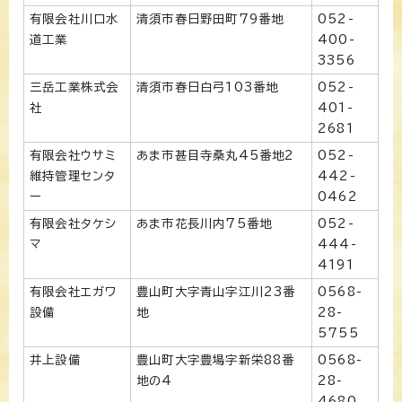
有限会社川口水
清須市春日野田町79番地
052-
道工業
400-
3356
三岳工業株式会
清須市春日白弓103番地
052-
社
401-
2681
有限会社ウサミ
あま市甚目寺桑丸45番地2
052-
維持管理センタ
442-
ー
0462
有限会社タケシ
あま市花長川内75番地
052-
マ
444-
4191
有限会社エガワ
豊山町大字青山字江川23番
0568-
設備
地
28-
5755
井上設備
豊山町大字豊場字新栄88番
0568-
地の4
28-
4680