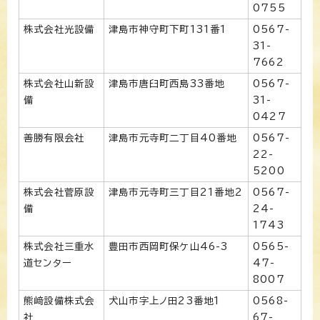
0755
株式会社光設備
津島市神守町下町131番1
0567-
31-
7662
株式会社山新設
津島市唐臼町西島33番地
0567-
備
31-
0427
善勝有限会社
津島市元寺町二丁目40番地
0567-
22-
5200
株式会社菅原設
津島市元寺町三丁目21番地2
0567-
備
24-
1743
株式会社三重水
豊田市西岡町保ケ山46-3
0565-
道センター
47-
8007
熊﨑設備株式会
犬山市字上ノ田23番地1
0568-
社
67-