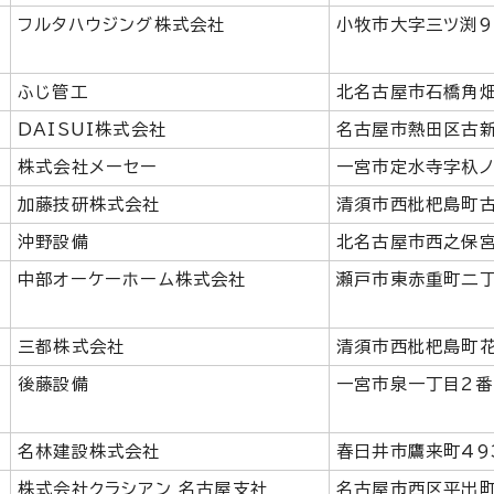
フルタハウジング株式会社
小牧市大字三ツ渕9
ふじ管工
北名古屋市石橋角畑
DAISUI株式会社
名古屋市熱田区古新
株式会社メーセー
一宮市定水寺字杁ノ
加藤技研株式会社
清須市西枇杷島町古
沖野設備
北名古屋市西之保宮
中部オーケーホーム株式会社
瀬戸市東赤重町二丁
三都株式会社
清須市西枇杷島町花
後藤設備
一宮市泉一丁目2番
名林建設株式会社
春日井市鷹来町49
株式会社クラシアン 名古屋支社
名古屋市西区平出町