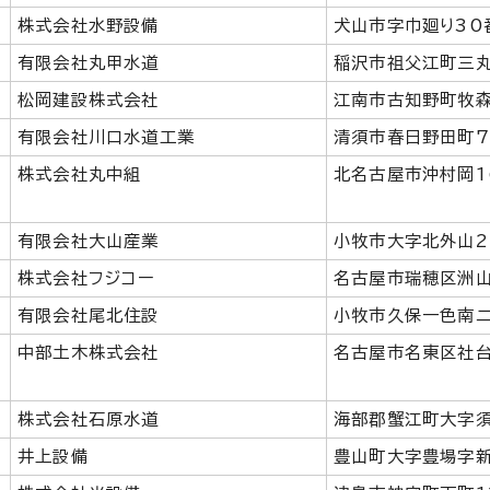
株式会社水野設備
犬山市字巾廻り30
有限会社丸甲水道
稲沢市祖父江町三丸
松岡建設株式会社
江南市古知野町牧森
有限会社川口水道工業
清須市春日野田町7
株式会社丸中組
北名古屋市沖村岡1
有限会社大山産業
小牧市大字北外山2
株式会社フジコー
名古屋市瑞穂区洲山
有限会社尾北住設
小牧市久保一色南二
中部土木株式会社
名古屋市名東区社台
株式会社石原水道
海部郡蟹江町大字須
井上設備
豊山町大字豊場字新