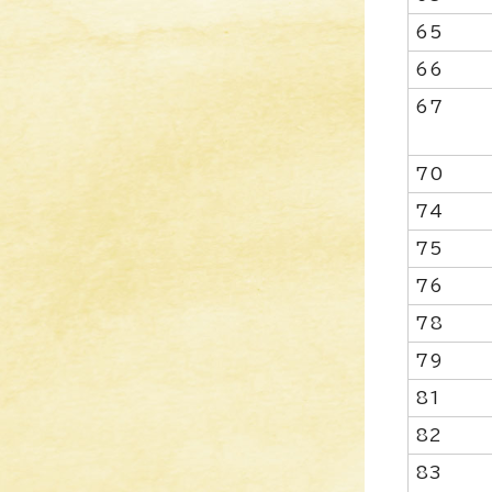
65
66
67
70
74
75
76
78
79
81
82
83