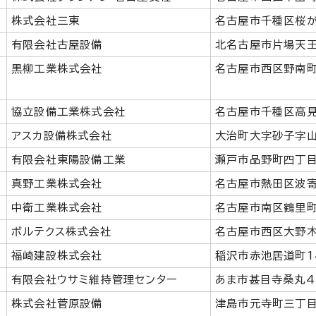
株式会社三東
名古屋市千種区桜が
有限会社古屋設備
北名古屋市片場天王
黒柳工業株式会社
名古屋市西区野南町
協立設備工業株式会社
名古屋市千種区高見
アスカ設備株式会社
大治町大字砂子字山
有限会社東陽設備工業
瀬戸市品野町四丁目
真野工業株式会社
名古屋市熱田区波寄
中衛工業株式会社
名古屋市南区鶴里町
ボルテクス株式会社
名古屋市西区大野木
福崎建設株式会社
稲沢市赤池居道町1
有限会社ウサミ維持管理センター
あま市甚目寺桑丸4
株式会社菅原設備
津島市元寺町三丁目