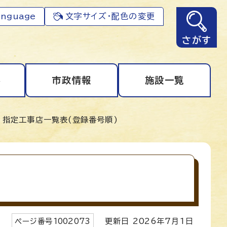
anguage
文字サイズ・配色の変更
さがす
事
市政情報
施設一覧
 指定工事店一覧表(登録番号順)
ページ番号
1002073
更新日
2026
年7月1日