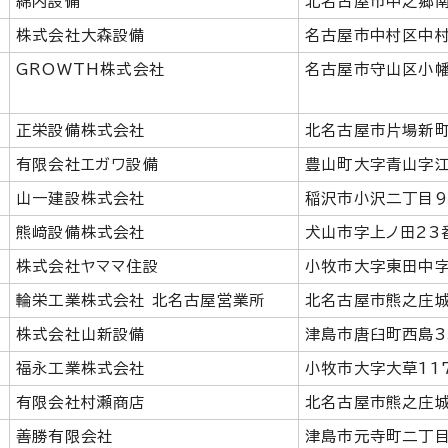
綿内設備
北名古屋市中之郷南
株式会社大森設備
名古屋市中村区中村
GROWTH株式会社
名古屋市守山区小幡
正栄設備株式会社
北名古屋市片場新町
有限会社エガワ設備
豊山町大字青山字江
山一建設株式会社
稲沢市小沢二丁目9
熊﨑設備株式会社
犬山市字上ノ田23
株式会社ヤママ住設
小牧市大字東田中字
輪栄工業株式会社 北名古屋営業所
北名古屋市熊之庄城
株式会社山新設備
津島市唐臼町西島3
福永工業株式会社
小牧市大字大草11
有限会社村瀬商店
北名古屋市熊之庄城
善勝有限会社
津島市元寺町二丁目