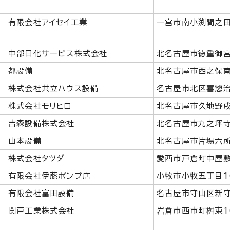
有限会社アイセイ工業
一宮市南小渕間之田
中部日化サービス株式会社
北名古屋市徳重御宮
都設備
北名古屋市西之保南
株式会社共立ハウス設備
名古屋市北区喜惣治
株式会社モリヒロ
北名古屋市久地野戌
吉森設備株式会社
北名古屋市九之坪
山本設備
北名古屋市片場六所
株式会社タツダ
愛西市戸倉町中屋敷
有限会社伊藤ポンプ店
小牧市小牧五丁目1
有限会社富田設備
名古屋市守山区新守
関戸工業株式会社
岩倉市西市町桝東1