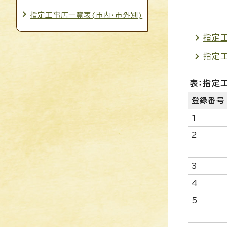
指定工事店一覧表(市内・市外別)
指定工
指定
表：指定
登録番号
1
2
3
4
5