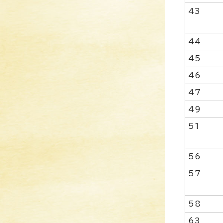
43
44
45
46
47
49
51
56
57
58
63