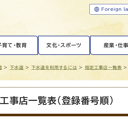
Foreign l
子育て・教育
文化・スポーツ
産業・仕
道
>
下水道
>
下水道を利用するには
>
指定工事店一覧表
>
工事店一覧表(登録番号順)