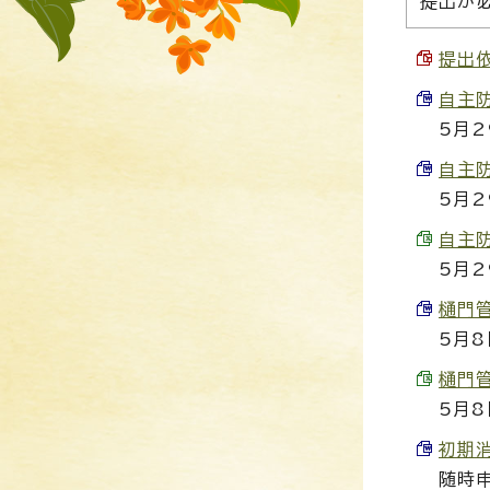
提出が
提出依
自主防
5月2
自主防
5月2
自主防
5月2
樋門管
5月8
樋門管
5月8
初期消
随時