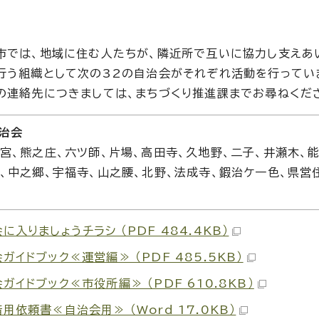
市では、地域に住む人たちが、隣近所で互いに協力し支えあ
行う組織として次の32の自治会がそれぞれ活動を行ってい
の連絡先につきましては、まちづくり推進課までお尋ねくだ
自治会
宮、熊之庄、六ツ師、片場、高田寺、久地野、二子、井瀬木、能
、中之郷、宇福寺、山之腰、北野、法成寺、鍜治ケ一色、県営
に入りましょうチラシ （PDF 484.4KB）
ガイドブック≪運営編≫ （PDF 485.5KB）
ガイドブック≪市役所編≫ （PDF 610.8KB）
用依頼書≪自治会用≫ （Word 17.0KB）