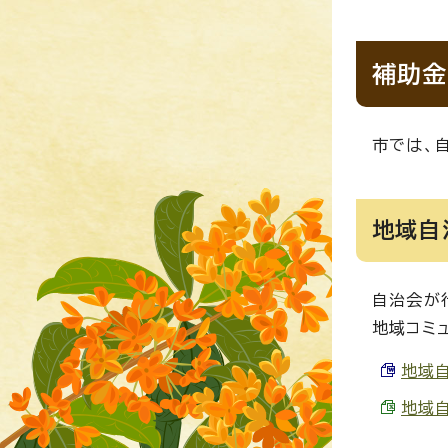
補助金
市では、
地域自
自治会が
地域コミ
地域自
地域自