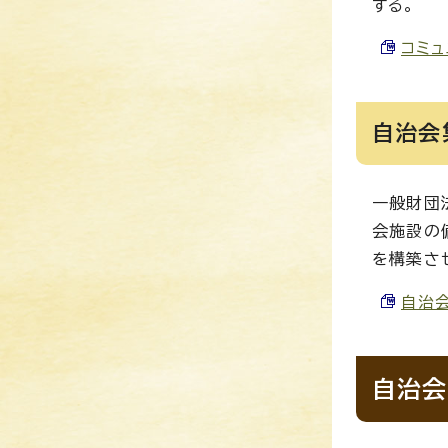
する。
コミュ
自治会
一般財団
会施設の
を構築さ
自治会
自治会