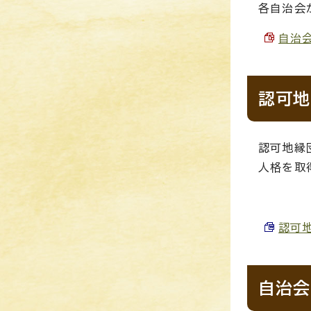
各自治会
自治会
認可地
認可地縁
人格を取
認可地
自治会