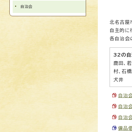
自治会
北名古屋
自主的に
各自治会
32の
鹿田、若
村、石橋
犬井
自治会
自治会
自治会
備品借