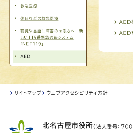
救急医療
休日などの救急医療
AED
聴覚や言語に障害のある方へ 新
AE
しい119番緊急通報システム
「NET119」
AED
サイトマップ
ウェブアクセシビリティ方針
北名古屋市役所
（法人番号：700