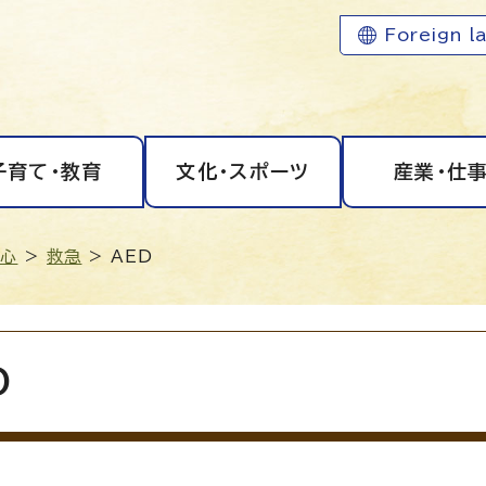
Foreign l
子育て・教育
文化・スポーツ
産業・仕
安心
>
救急
> AED
D