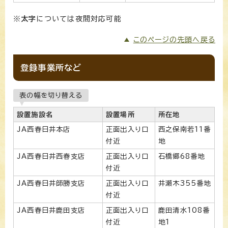
※
太字
については夜間対応可能
このページの先頭へ戻る
登録事業所など
表の幅を切り替える
設置施設名
設置場所
所在地
JA西春日井本店
正面出入り口
西之保南若11番
付近
地
JA西春日井西春支店
正面出入り口
石橋郷68番地
付近
JA西春日井師勝支店
正面出入り口
井瀬木355番地
付近
JA西春日井鹿田支店
正面出入り口
鹿田清水108番
付近
地1