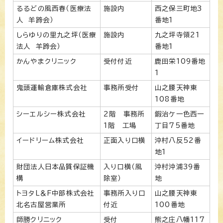
るるどの風西春（医療法
施設内
西之保三町地3
人 羊蹄会）
番地1
しらゆりの里九之坪（医療
施設内
九之坪寺領21
法人 羊蹄会）
番地1
かんやまクリニック
受付付近
鹿田栄109番地
1
鬼頭運輸倉庫株式会社
事務所受付
山之腰天神東
108番地
シーエルシー株式会社
2階 事務所
鍜治ケ一色西一
1階 工場
丁目75番地
イードリーム株式会社
正面入り口横
沖村八反52番
地1
財団法人日本品質保証機
入り口横（風
沖村沖浦39番
構
除室）
地
トヨタL＆F中部株式会社
事務所入り口
山之腰天神東
北名古屋営業所
付近
100番地
師勝クリニック
受付
熊之庄八幡117