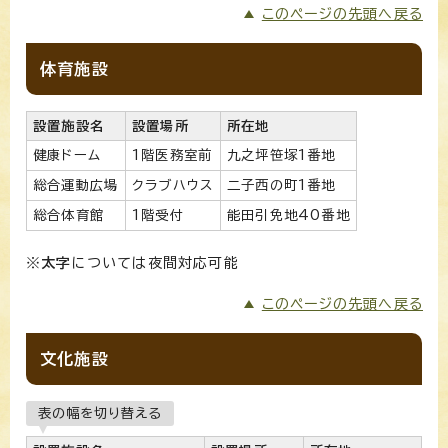
このページの先頭へ戻る
体育施設
設置施設名
設置場所
所在地
健康ドーム
1階医務室前
九之坪笹塚1番地
総合運動広場
クラブハウス
二子西の町1番地
総合体育館
1階受付
能田引免地40番地
※
太字
については夜間対応可能
このページの先頭へ戻る
文化施設
表の幅を切り替える