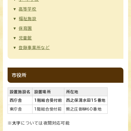
高等学校
福祉施設
保育園
児童館
登録事業所など
市役所
設置施設名
設置場所
所在地
西庁舎
1階総合受付前
西之保清水田15番地
東庁舎
1階総合受付前
熊之庄御榊60番地
※
太字
については夜間対応可能