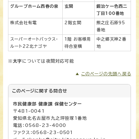
グループホーム西春の泉
玄関
鍜治ケ一色西二
丁目100番地
株式会社有電
2階玄関
熊之庄石原95
番地
スーパーオートバックス・
1階 お客様用
中之郷天神2番
ルート22北ナゴヤ
待合室横
地
※
太字
については夜間対応可能
このページの先頭へ戻る
このページに関する
問合せ
市民健康部 健康課 保健センター
〒481-0041
愛知県北名古屋市九之坪笹塚1番地
電話：0568-23-4000
ファクス：0568-23-0501