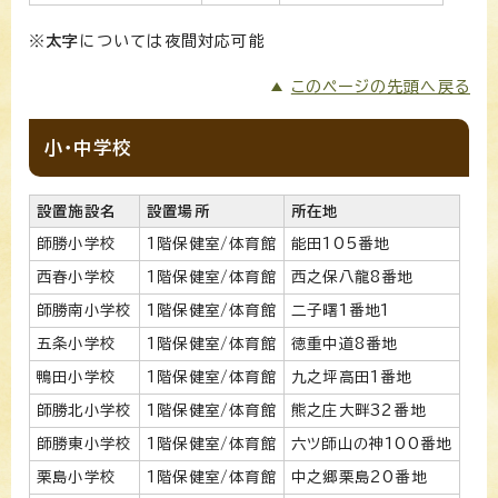
※
太字
については夜間対応可能
このページの先頭へ戻る
小・中学校
設置施設名
設置場所
所在地
師勝小学校
1階保健室/体育館
能田105番地
西春小学校
1階保健室/体育館
西之保八龍8番地
師勝南小学校
1階保健室/体育館
二子曙1番地1
五条小学校
1階保健室/体育館
徳重中道8番地
鴨田小学校
1階保健室/体育館
九之坪高田1番地
師勝北小学校
1階保健室/体育館
熊之庄大畔32番地
師勝東小学校
1階保健室/体育館
六ツ師山の神100番地
栗島小学校
1階保健室/体育館
中之郷栗島20番地