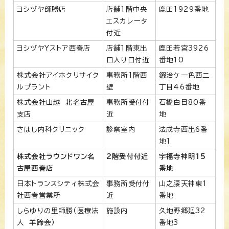
ヨシヅヤ師勝店
店舗1階中央
鹿田1929番地
エスカレータ
付近
ヨシヅヤYストア西春店
店舗1階東出
鹿田若宮3926
口入り口付近
番地10
株式会社アイホクリサイク
事務所1階西
鍜治ケ一色西二
ルプラント
壁
丁目46番地
株式会社山越 北名古屋
事務所受付付
石橋白目80番
支店
近
地
さはし内科クリニック
診察室内
法成寺西出6番
地1
株式会社ラウンドワン名
2階受付付近
宇福寺神明15
古屋西春店
番地
日本トランスシティ株式会
事務所受付付
山之腰天神東1
社西春営業所
近
番地
しらゆりの里師勝（医療法
施設内
久地野郷廻32
人 羊蹄会）
番地3