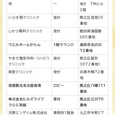
所
ー
地5 TMビル
2階
いぶき野クリニック
受付
熊之庄宮地10
番地
しかつ眼科クリニック
受付
鹿田南蒲屋敷
685番地
ウエルホームからん
1階ラウンジ
高田寺北の川
72番地
やまだ整形外科・リハビリ
受付
熊之庄屋形
クリニック
3372番地1
新居クリニック
受付
井瀬木鴨72番
地
紫雲殿北名古屋斎場
ロビー
熊之庄八幡111
番地
株式会社ヒルズライフ
受付
熊之庄江川70
うらら別邸
番地
天野エンザイム株式会社
事務所1階食
九之坪半野27