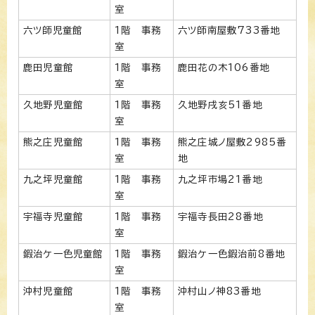
室
六ツ師児童館
1階 事務
六ツ師南屋敷733番地
室
鹿田児童館
1階 事務
鹿田花の木106番地
室
久地野児童館
1階 事務
久地野戌亥51番地
室
熊之庄児童館
1階 事務
熊之庄城ノ屋敷2985番
室
地
九之坪児童館
1階 事務
九之坪市場21番地
室
宇福寺児童館
1階 事務
宇福寺長田28番地
室
鍜治ケ一色児童館
1階 事務
鍜治ケ一色鍜治前8番地
室
沖村児童館
1階 事務
沖村山ノ神83番地
室