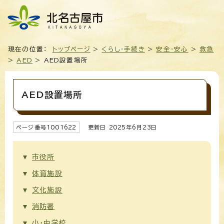
現在の位置：
トップページ
>
くらし・手続き
>
安全・安心
>
救急
>
AED
> AED設置場所
AED設置場所
ページ番号
1001622
更新日
2025
年6月
23
日
市役所
体育施設
文化施設
消防署
小・中学校