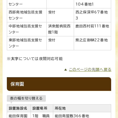
センター
104番地1
西部南地域包括支援
受付
西之保深坪67番地
センター
3
中部地域包括支援セ
済衆館病院西
鹿田西村前111番地
ンター
館1階
東部地域包括支援セ
受付
熊之庄御榊22番地
ンター
※
太字
については夜間対応可能
このページの先頭へ戻る
保育園
表の幅を切り替える
設置施設名
設置場所
所在地
能田保育園
1階 職員
能田南屋敷366番地