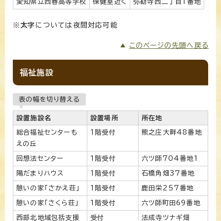
愛知県立西春高等学校
保健室近く
弥勒寺西二丁目1番地
※
太字
については夜間対応可能
このページの先頭へ戻る
福祉施設
表の幅を切り替える
設置施設名
設置場所
所在地
総合福祉センターも
1階受付
熊之庄大畔48番地
えの丘
回想法センター
1階受付
六ツ師704番地1
陽だまりハウス
1階受付
石橋角畑37番地
憩いの家「さかえ荘」
1階受付
鹿田栄257番地
憩いの家「さくら荘」
1階受付
六ツ師町田69番地
西部北地域包括支援
受付
法成寺ツナギ畑