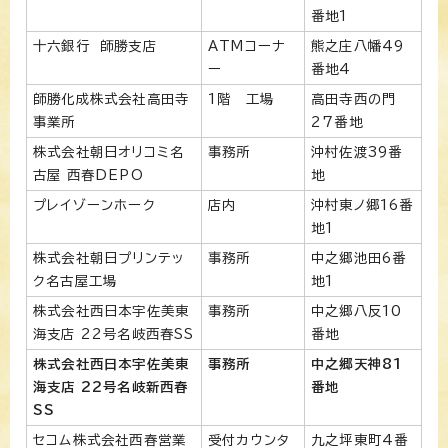
番地1
十六銀行 師勝支店
ATMコーナ
熊之庄八幡49
ー
番地4
師勝化成株式会社高田寺
1階 工場
高田寺西の門
事業所
27番地
株式会社朝日オリコミ名
事務所
沖村佐渡39番
古屋 西春DEPO
地
プレイゾーンホーク
店内
沖村東ノ郷16番
地1
株式会社朝日プリンテッ
事務所
中之郷池田6番
ク名古屋工場
地1
株式会社西日本宇佐美東
事務所
中之郷八反10
海支店 22号名岐西春SS
番地
株式会社西日本宇佐美東
事務所
中之郷天神81
海支店 22号名岐新西春
番地
SS
セコム株式会社西春営業
受付カウンタ
九之坪東町4番