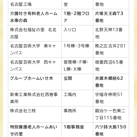
名古屋工場
堂
番地
介護付き有料老人ホーム
1階・2階フロ
片場天王森73
水車の森
ア
番地
株式会社福祉の里 北名
入り口
北野天神13番
古屋
地
名古屋芸術大学 東キャ
1号棟・3号棟
熊之庄古井281
ンパス
番地
名古屋芸術大学 西キャ
管理棟・F棟・
徳重西沼65番
ンパス
L棟・X棟
地
グループホームいせ木
玄関
井瀬木郷前62
番地
新東工業株式会社西春事
工場内
宇福寺神明51
業所
番地
株式会社三枝
事務所
鍜治ケ一色東二
丁目115番地
特別養護老人ホームあい
1階事務室
六ツ師大島150
せの里
番地