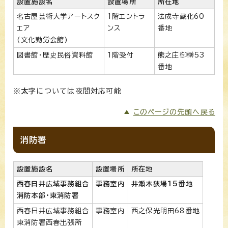
設置施設名
設置場所
所在地
名古屋芸術大学アートスク
1階エントラ
法成寺蔵化60
エア
ンス
番地
(文化勤労会館)
図書館・歴史民俗資料館
1階受付
熊之庄御榊53
番地
※
太字
については夜間対応可能
このページの先頭へ戻る
消防署
設置施設名
設置場所
所在地
西春日井広域事務組合
事務室内
井瀬木狭場15番地
消防本部・東消防署
西春日井広域事務組合
事務室内
西之保光明田68番地
東消防署西春出張所