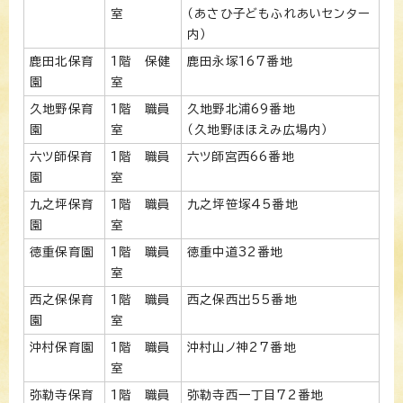
室
（あさひ子どもふれあいセンター
内）
鹿田北保育
1階 保健
鹿田永塚167番地
園
室
久地野保育
1階 職員
久地野北浦69番地
園
室
（久地野ほほえみ広場内）
六ツ師保育
1階 職員
六ツ師宮西66番地
園
室
九之坪保育
1階 職員
九之坪笹塚45番地
園
室
徳重保育園
1階 職員
徳重中道32番地
室
西之保保育
1階 職員
西之保西出55番地
園
室
沖村保育園
1階 職員
沖村山ノ神27番地
室
弥勒寺保育
1階 職員
弥勒寺西一丁目72番地