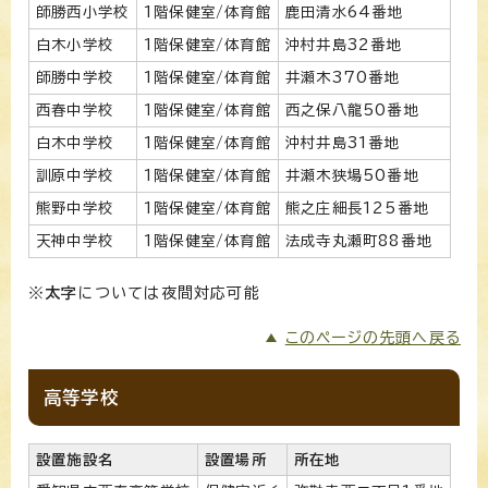
師勝西小学校
1階保健室/体育館
鹿田清水64番地
白木小学校
1階保健室/体育館
沖村井島32番地
師勝中学校
1階保健室/体育館
井瀬木370番地
西春中学校
1階保健室/体育館
西之保八龍50番地
白木中学校
1階保健室/体育館
沖村井島31番地
訓原中学校
1階保健室/体育館
井瀬木狭場50番地
熊野中学校
1階保健室/体育館
熊之庄細長125番地
天神中学校
1階保健室/体育館
法成寺丸瀬町88番地
※
太字
については夜間対応可能
このページの先頭へ戻る
高等学校
設置施設名
設置場所
所在地