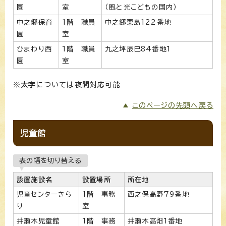
園
室
（風と光こどもの国内）
中之郷保育
1階 職員
中之郷栗島122番地
園
室
ひまわり西
1階 職員
九之坪辰巳84番地1
園
室
※
太字
については夜間対応可能
このページの先頭へ戻る
児童館
表の幅を切り替える
設置施設名
設置場所
所在地
児童センターきら
1階 事務
西之保高野79番地
り
室
井瀬木児童館
1階 事務
井瀬木高畑1番地