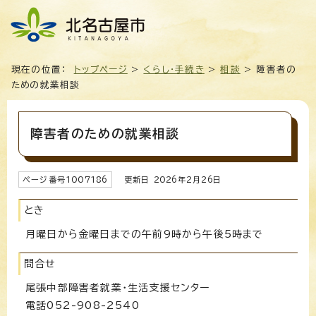
現在の位置：
トップページ
>
くらし・手続き
>
相談
> 障害者の
ための就業相談
障害者のための就業相談
ページ番号
1007186
更新日
2026
年2月
26
日
とき
月曜日から金曜日までの午前9時から午後5時まで
問合せ
尾張中部障害者就業・生活支援センター
電話052-908-2540