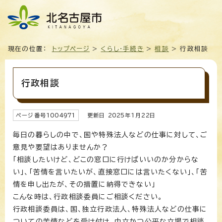
現在の位置：
トップページ
>
くらし・手続き
>
相談
> 行政相談
行政相談
ページ番号
1004971
更新日
2025
年1月
22
日
毎日の暮らしの中で、国や特殊法人などの仕事に対して、ご
意見や要望はありませんか？
「相談したいけど、どこの窓口に行けばいいのか分からな
い」、「苦情を言いたいが、直接窓口には言いたくない」、「苦
情を申し出たが、その措置に納得できない」
こんな時は、行政相談委員にご相談ください。
行政相談委員は、国、独立行政法人、特殊法人などの仕事に
ついての苦情などを受け付け、中立かつ公平な立場で相談