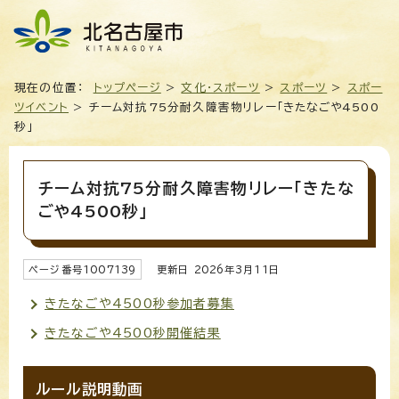
現在の位置：
トップページ
>
文化・スポーツ
>
スポーツ
>
スポー
ツイベント
> チーム対抗75分耐久障害物リレー「きたなごや4500
秒」
チーム対抗75分耐久障害物リレー「きたな
ごや4500秒」
ページ番号
1007139
更新日
2026
年3月
11
日
きたなごや4500秒参加者募集
きたなごや4500秒開催結果
ルール説明動画