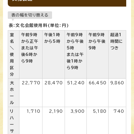
表の幅を切り替える
表：文化会館使用料(単位：円)
室
午前9時
午後1時
午前9時
午前9時
超過1
名
から正午
から5時
から午後
から午後
時間に
＼
または午
5時
9時
つき
使
後6時か
または午
用
ら9時
後1時か
区
ら9時
分
大
22,770
28,470
51,240
66,450
9,860
ホ
ー
ル
リ
1,710
2,190
3,900
5,180
740
ハ
ー
サ