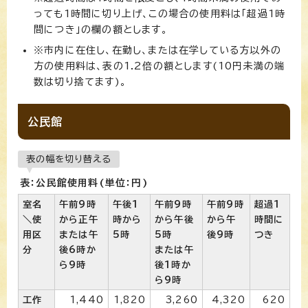
っても1時間に切り上げ、この場合の使用料は「超過1時
間につき」の欄の額とします。
※市内に在住し、在勤し、または在学している方以外の
方の使用料は、表の1.2倍の額とします(10円未満の端
数は切り捨てます)。
公民館
表の幅を切り替える
表：公民館使用料(単位：円)
室名
午前9時
午後1
午前9時
午前9時
超過1
＼使
から正午
時から
から午後
から午
時間に
用区
または午
5時
5時
後9時
つき
分
後6時か
または午
ら9時
後1時か
ら9時
工作
1,440
1,820
3,260
4,320
620