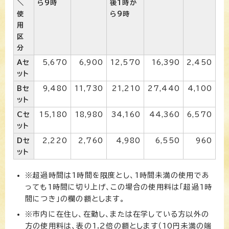
＼
ら9時
後1時か
使
ら9時
用
区
分
Aセ
5,670
6,900
12,570
16,390
2,450
ット
Bセ
9,480
11,730
21,210
27,440
4,100
ット
Cセ
15,180
18,980
34,160
44,360
6,570
ット
Dセ
2,220
2,760
4,980
6,550
960
ット
※超過時間は1時間を限度とし、1時間未満の使用であ
っても1時間に切り上げ、この場合の使用料は「超過1時
間につき」の欄の額とします。
※市内に在住し、在勤し、または在学している方以外の
方の使用料は、表の1.2倍の額とします（10円未満の端