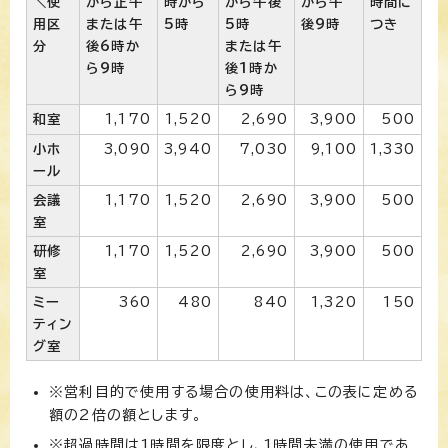
＼使
から正午
時から
から午後
から午
時間に
用区
または午
5時
5時
後9時
つき
分
後6時か
または午
ら9時
後1時か
ら9時
和室
1,170
1,520
2,690
3,900
500
小ホ
3,090
3,940
7,030
9,100
1,330
ール
会議
1,170
1,520
2,690
3,900
500
室
研修
1,170
1,520
2,690
3,900
500
室
ミー
360
480
840
1,320
150
ティン
グ室
※営利目的で使用する場合の使用料は、この表に定める
額の2倍の額とします。
※超過時間は1時間を限度とし、1時間未満の使用であ