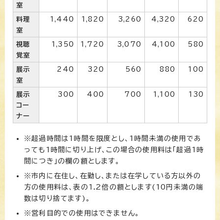
室
料理
1,440
1,820
3,260
4,320
620
室
視聴
1,350
1,720
3,070
4,100
580
覚室
展示
240
320
560
880
100
室
展示
300
400
700
1,100
130
コー
ナー
※超過時間は1時間を限度とし、1時間未満の使用であ
っても1時間に切り上げ、この場合の使用料は「超過1時
間につき」の欄の額とします。
※市内に在住し、在勤し、または在学している方以外の
方の使用料は、表の1.2倍の額とします(10円未満の端
数は切り捨てます)。
※営利目的での使用はできません。