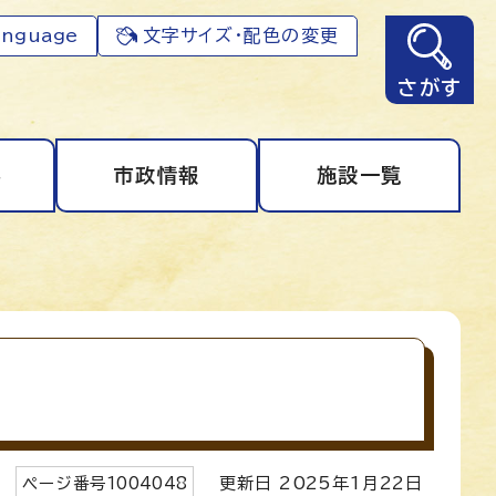
anguage
文字サイズ・配色の変更
さがす
事
市政情報
施設一覧
ページ番号
1004048
更新日
2025
年1月
22
日