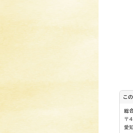
こ
総
〒4
愛