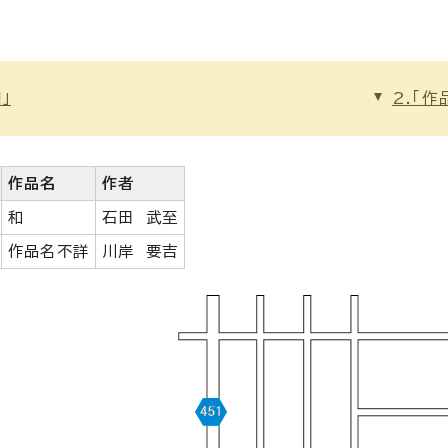
和」
2.「作
作品名
作者
和
石田 武至
作品名不詳
川岸 要吉