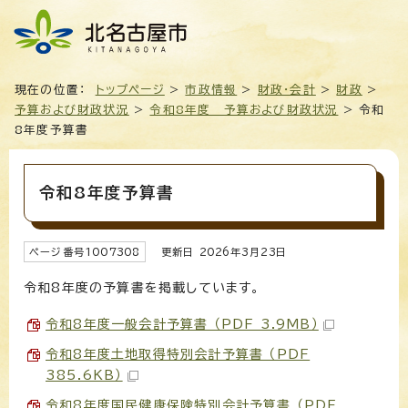
現在の位置：
トップページ
>
市政情報
>
財政・会計
>
財政
>
予算および財政状況
>
令和8年度 予算および財政状況
> 令和
8年度予算書
令和8年度予算書
ページ番号
1007308
更新日
2026
年3月
23
日
令和8年度の予算書を掲載しています。
令和8年度一般会計予算書 （PDF 3.9MB）
令和8年度土地取得特別会計予算書 （PDF
385.6KB）
令和8年度国民健康保険特別会計予算書 （PDF