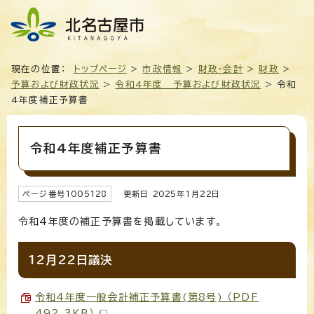
現在の位置：
トップページ
>
市政情報
>
財政・会計
>
財政
>
予算および財政状況
>
令和4年度 予算および財政状況
> 令和
4年度補正予算書
令和4年度補正予算書
ページ番号
1005128
更新日
2025
年1月
22
日
令和4年度の補正予算書を掲載しています。
12月22日議決
令和4年度一般会計補正予算書(第8号) （PDF
492.3KB）