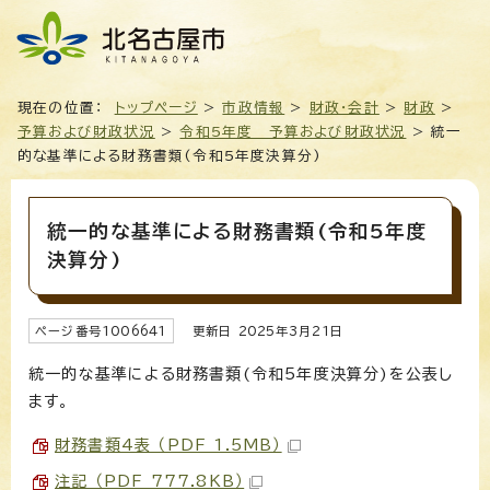
現在の位置：
トップページ
>
市政情報
>
財政・会計
>
財政
>
予算および財政状況
>
令和5年度 予算および財政状況
> 統一
的な基準による財務書類(令和5年度決算分)
統一的な基準による財務書類(令和5年度
決算分)
ページ番号
1006641
更新日
2025
年3月
21
日
統一的な基準による財務書類(令和5年度決算分)を公表し
ます。
財務書類4表 （PDF 1.5MB）
注記 （PDF 777.8KB）