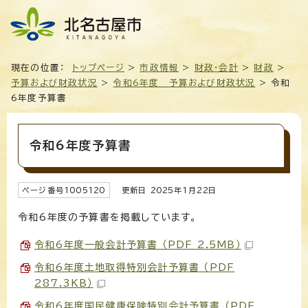
現在の位置：
トップページ
>
市政情報
>
財政・会計
>
財政
>
予算および財政状況
>
令和6年度 予算および財政状況
> 令和
6年度予算書
令和6年度予算書
ページ番号
1005120
更新日
2025
年1月
22
日
令和6年度の予算書を掲載しています。
令和6年度一般会計予算書 （PDF 2.5MB）
令和6年度土地取得特別会計予算書 （PDF
287.3KB）
令和6年度国民健康保険特別会計予算書 （PDF