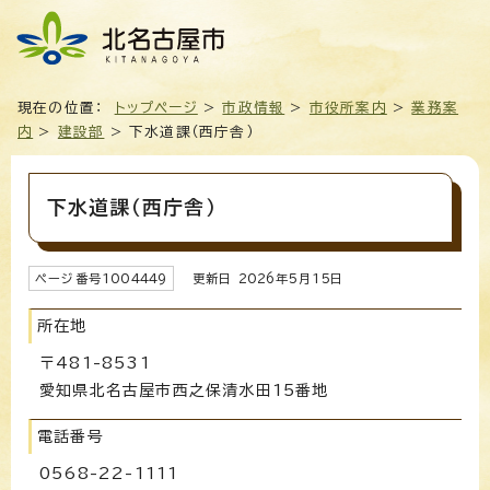
現在の位置：
トップページ
>
市政情報
>
市役所案内
>
業務案
内
>
建設部
> 下水道課（西庁舎）
下水道課（西庁舎）
ページ番号
1004449
更新日
2026
年5月
15
日
所在地
〒481-8531
愛知県北名古屋市西之保清水田15番地
電話番号
0568-22-1111