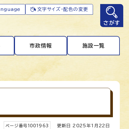
anguage
文字サイズ・配色の変更
さがす
事
市政情報
施設一覧
ページ番号
1001963
更新日
2025
年1月
22
日