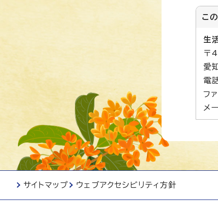
こ
生
〒4
愛
電話
ファ
メー
サイトマップ
ウェブアクセシビリティ方針