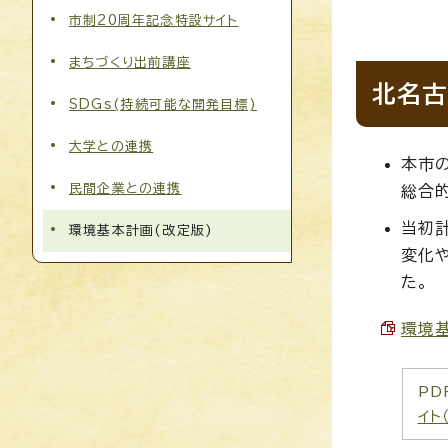
市制20周年記念特設サイト
まちづくり出前講座
北名古
SDGs(持続可能な開発目標)
大学との連携
本市
民間企業との連携
総合
当初
環境基本計画(改定版)
変化
た。
環境基
PD
イト