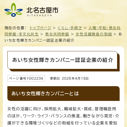
現在の位置：
トップページ
>
くらし・手続き
>
人権・平和・男女共
同参画・多文化共生
>
男女共同参画
>
女性活躍推進の取組
> あ
いち女性輝きカンパニー認証企業の紹介
あいち女性輝きカンパニー認証企業の紹介
ページ番号
1002234
更新日
2026
年4月
16
日
あいち女性輝きカンパニーとは
女性の活躍に向け、採用拡大、職域拡大・育成、管理職登用
のほか、ワーク・ライフ・バランスの推進、働きながら育児・介
護ができる環境づくりなどの取組を行っている企業を愛知