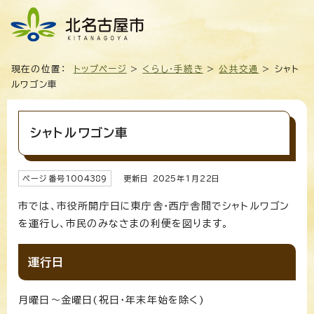
現在の位置：
トップページ
>
くらし・手続き
>
公共交通
> シャト
ルワゴン車
シャトルワゴン車
ページ番号
1004389
更新日
2025
年1月
22
日
市では、市役所開庁日に東庁舎・西庁舎間でシャトルワゴン
を運行し、市民のみなさまの利便を図ります。
運行日
月曜日～金曜日(祝日・年末年始を除く)