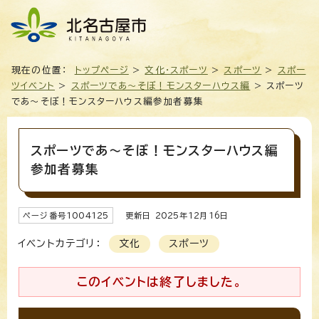
現在の位置：
トップページ
>
文化・スポーツ
>
スポーツ
>
スポー
ツイベント
>
スポーツであ～そぼ！モンスターハウス編
> スポーツ
であ～そぼ！モンスターハウス編参加者募集
スポーツであ～そぼ！モンスターハウス編
参加者募集
ページ番号
1004125
更新日
2025
年
12
月
16
日
イベントカテゴリ：
文化
スポーツ
このイベントは終了しました。