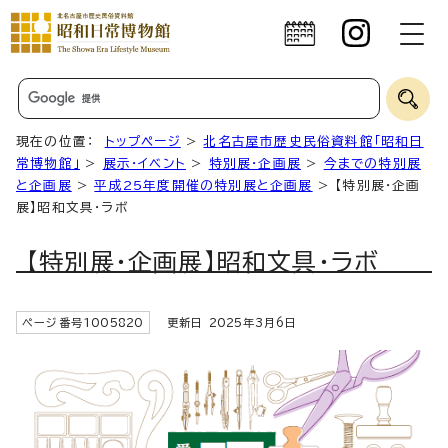
現在の位置：
トップページ
>
北名古屋市歴史民俗資料館「昭和日
常博物館」
>
展示・イベント
>
特別展・企画展
>
今までの特別展
と企画展
>
平成25年度開催の特別展と企画展
> 【特別展・企画
展】昭和文具・ラボ
【特別展・企画展】昭和文具・ラボ
ページ番号
1005820
更新日
2025
年3月6日