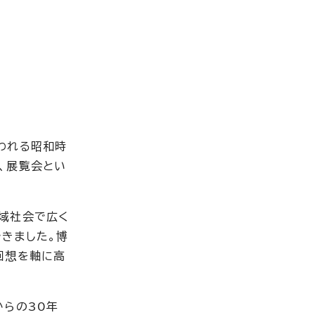
われる昭和時
、展覧会とい
域社会で広く
きました。博
回想を軸に高
からの30年