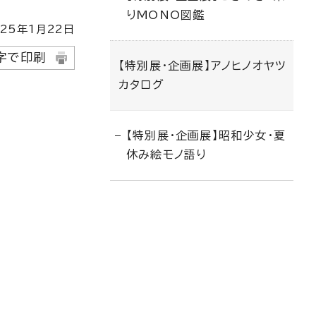
りMONO図鑑
25
年1月
22
日
字で印刷
【特別展・企画展】アノヒノオヤツ
カタログ
【特別展・企画展】昭和少女・夏
休み絵モノ語り