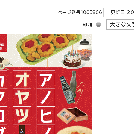
ページ番号
1005806
更新日
20
大きな文
印刷