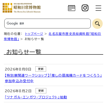
現在の位置：
トップページ
>
北名古屋市歴史民俗資料館「昭和日
常博物館」
> お知らせ一覧
お知らせ一覧
2026
年8月8日
更新
【特別展関連ワークショップ】「推しの扇風機カードをつくろう」
参加申込み受付中
2026
年8月2日
更新
「ツナガル・エンガワ・プロジェクト」始動