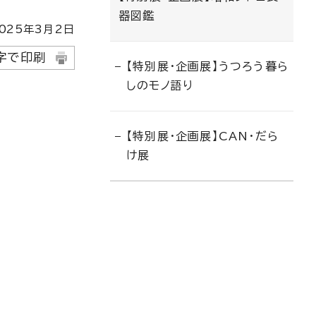
器図鑑
025
年3月2日
字で印刷
【特別展・企画展】うつろう暮ら
しのモノ語り
【特別展・企画展】CAN・だら
け展