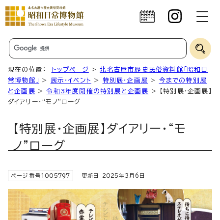
現在の位置：
トップページ
>
北名古屋市歴史民俗資料館「昭和日
常博物館」
>
展示・イベント
>
特別展・企画展
>
今までの特別展
と企画展
>
令和3年度開催の特別展と企画展
> 【特別展・企画展】
ダイアリー・“モノ”ローグ
【特別展・企画展】ダイアリー・“モ
ノ”ローグ
ページ番号
1005797
更新日
2025
年3月6日