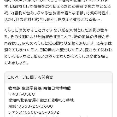
和時代の紙を素材としたくらしの道具を網羅的に取り上げま
す。印刷物として情報を広く伝えるための書籍や広告物となる
紙、内容物を包み、収める包装紙や箱となる紙、材質の特性を
活かし他の素材と結合し暮らしを支える道具となる紙…。
くらしには欠かすことのできない紙を素材とした道具の数々
を、その役割により分類展示することで、紙の道具の多様さを
再確認し、昭和のくらしと紙の関わりを振り返ります。現在では
消えてしまったモノ、別の素材へ変化したモノ、変わらず使われ
ているモノなど、紙モノの移り変わりからくらしの変化を探っ
てみましょう。
このページに関する
問合せ
教育部 生涯学習課 昭和日常博物館
〒481-8588
愛知県北名古屋市熊之庄御榊53番地
電話：0568-25-3600
ファクス：0568-25-3602