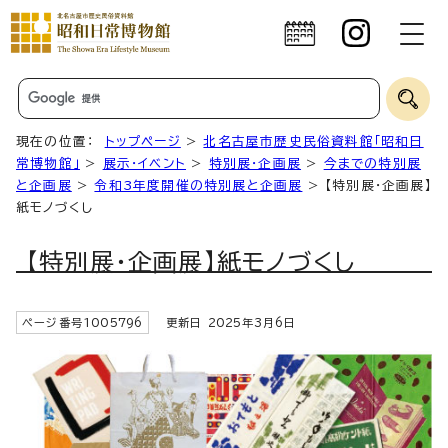
現在の位置：
トップページ
>
北名古屋市歴史民俗資料館「昭和日
常博物館」
>
展示・イベント
>
特別展・企画展
>
今までの特別展
と企画展
>
令和3年度開催の特別展と企画展
> 【特別展・企画展】
紙モノづくし
【特別展・企画展】紙モノづくし
ページ番号
1005796
更新日
2025
年3月6日