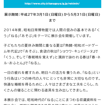
展示期間：平成27年3月1日(日曜日)から5月31日(日曜日)
まで
2014年度、昭和日常博物館では人間の営みの基本である「く
う」「ねる」「あそぶ」をテーマに展示会を開催しています。
子どもたちの夏休み期間と重なる夏は『熱闘・昭和ボードゲー
ム年代記』で「あそぶ」、食欲の秋は『ショウワ・キュイジーヌ』で
「くう」、そして「春眠暁を覚えず」と漢詩で詠われる春は『春・ネ
ル・おふとん』で「ねる」。
一日の疲れを癒すため、明日への活力を養うため、「ねる」とい
う行為はいつの時代の人々にとっても非常に大切なものです。
快適な睡眠を得るために、人々はさまざまな工夫をこらし、た
くさんの寝ることに関わる道具を生み出してきました。
本展示会では、昭和時代の「ねる」ことにまつわる収蔵資料を一