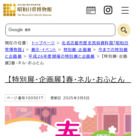
現在の位置：
トップページ
>
北名古屋市歴史民俗資料館「昭和日
常博物館」
>
展示・イベント
>
特別展・企画展
>
今までの特別展
と企画展
>
平成26年度開催の特別展と企画展
> 【特別展・企画
展】春・ネル・おふとん
【特別展・企画展】春・ネル・おふとん
ページ番号
1005817
更新日
2025
年3月6日