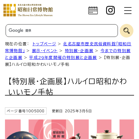
現在の位置：
トップページ
>
北名古屋市歴史民俗資料館「昭和日
常博物館」
>
展示・イベント
>
特別展・企画展
>
今までの特別展
と企画展
>
平成29年度開催の特別展と企画展
> 【特別展・企画
展】ハルイロ昭和かわいいモノ手帖
【特別展・企画展】ハルイロ昭和かわ
いいモノ手帖
ページ番号
1005808
更新日
2025
年3月6日